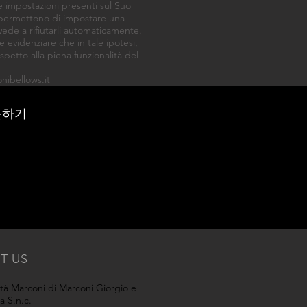
le impostazioni presenti sul Suo
er permettono di impostare una
vede a rifiutarli automaticamente.
ve evidenziare che in tale ipotesi,
spetto alla piena funzionalità del
nibellows.it
문하기
IT US
tà Marconi di Marconi Giorgio e
la S.n.c.