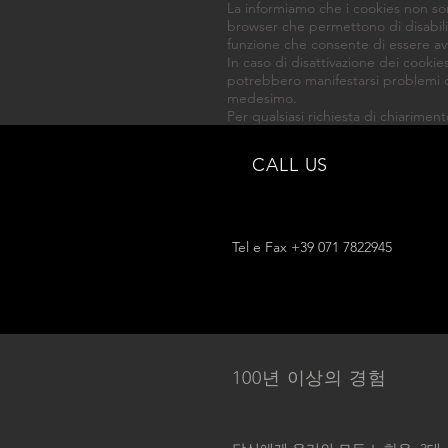
La informiamo che i cookies non son
browser che permettono di disabilita
funzione che consente di essere avv
In caso di disattivazione dei cookies
potrebbero manifestarsi problemi di 
medesimo.
Per qualsiasi richiesta di chiarimen
CALL US
Tel e Fax +39 071 7822945
100년 이상의 경험