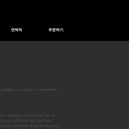
연락처
주문하기
o utilizza “cookies”, unitamente a
. I cookies sono piccoli file di
iviati sull’hard disk del Suo
via una richiesta di autorizzazione