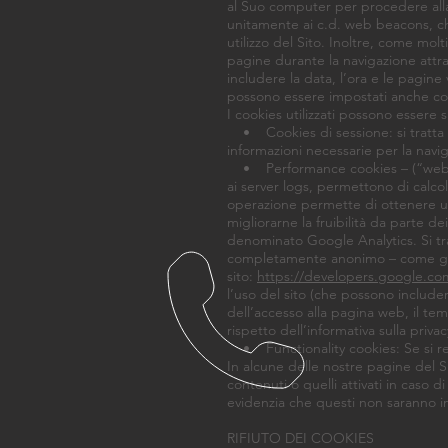
al Suo computer per procedere alla 
unitamente ai c.d. web beacons, che 
utilizzo del Sito. Inoltre, come molt
pagine durante la navigazione attr
includere la data, l’ora e le pagine 
possono essere impostati anche cooki
I cookies utilizzati possono essere 
• Cookies di sessione: si tratta d
informazioni necessarie per la navi
• Performance cookies – (“websit
ai server logs, permettono di calcol
operazione permette di ottenere un
migliorarne la fruibilità da parte dei
denominato Google Analytics. Si tra
completamente anonimo – come gli ut
sito:
https://developers.google.com
l’uso del sito (che possono includere,
dell’accesso alla pagina web, il tem
rispetto dell’informativa sulla priva
• Functionality cookies: Se si regi
In alcune delle nostre pagine del Si
contenuti o quelli attivati in caso di 
evidenzia che questi non saranno in
RIFIUTO DEI COOKIES