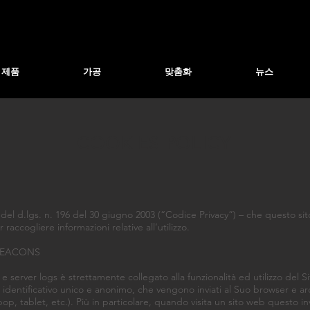
제품
가공
맞춤화
뉴스
COOKIES POLICY
3 del d.lgs. n. 196 del 30 giugno 2003 (“Codice Privacy”) – che questo sit
accogliere informazioni relative all’utilizzo.
 BEACONS
server logs è strettamente collegato alla funzionalità ed utilizzo del Sito
identificativo unico e anonimo, che vengono inviati al Suo browser e arch
op, tablet, etc.). Più in particolare, quando visita un sito web questo in