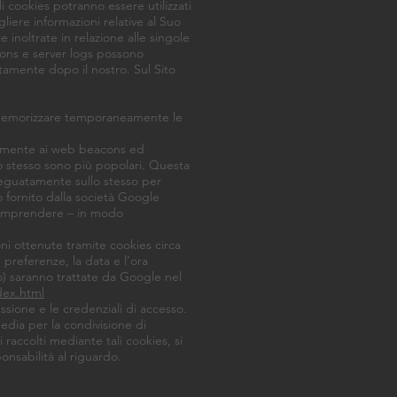
i cookies potranno essere utilizzati
liere informazioni relative al Suo
e inoltrate in relazione alle singole
cons e server logs possono
iatamente dopo il nostro. Sul Sito
i memorizzare temporaneamente le
tamente ai web beacons ed
llo stesso sono più popolari. Questa
deguatamente sullo stesso per
io fornito dalla società Google
a comprendere – in modo
ni ottenute tramite cookies circa
le preferenze, la data e l’ora
tro) saranno trattate da Google nel
ndex.html
sione e le credenziali di accesso.
media per la condivisione di
ti raccolti mediante tali cookies, si
onsabilità al riguardo.