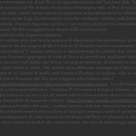
memorizzazione di tali file in un’apposita sezione del Suo hard disk. Tal
sono piccoli file di testo incorporati nella pagina web, al fine di raccog
i siti web, i nostri server potranno registrare automaticamente le richiest
averso server logs. Le informazioni raccolte mediante cookies, web bea
visitate, il tempo trascorso sul Sito e i siti visitati subito prima e immed
es riferibili a soggetti terzi diversi dalla nostra società.
suddivisi nelle seguenti categorie:
i cookies attivi per la sola sessione di riferimento che permettono d
gazione da una pagina all’altra evitando di doverle inserire nuovamente;
e analytics”): questa categoria è rappresentata da cookies che, uni
are il numero aggregato di visite al Sito e di identificare quali parti de
 riscontro sull’utilizzo del Sito e, conseguentemente, di intervenire a
 nostri utenti e clienti. Tale attività viene effettuata impiegando il serviz
tta di un sistema di analisi web basato sull’utilizzo di cookies, volto 
enti fruiscano del Sito (per maggiori informazioni visita il
/analytics/devguides/collection/analyticsjs/cookie-usage
. Le informazio
 a titolo esemplificativo, l’indirizzo IP, il browser e la lingua utilizzata, 
po trascorso sul sito e sui siti visitati subito prima e subito dopo il nos
cy disponibile al seguente indirizzo:
https://privacy.google.com/intl/it/i
stra sul nostro sito web, i cookies saranno usati per memorizzare la ses
to potranno essere attivi cookies di terzi (per esempio quelli di social 
visualizzazione di video caricati su siti diversi dal Sito). In relazione ai da
 alcun modo accessibili alla nostra società, che quindi declina ogni resp