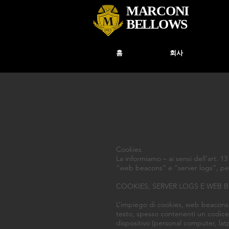
MARCONI
BELLOWS
홈
회사
Cookies
La informiamo – ai sensi dell’art. 1
“web beacons” e “server logs”, per r
COOKIES, SERVER LOGS E WEB
L’impiego di cookies, web beacons e 
testo, spesso contenenti un codice 
dispositivo (personal computer, latp