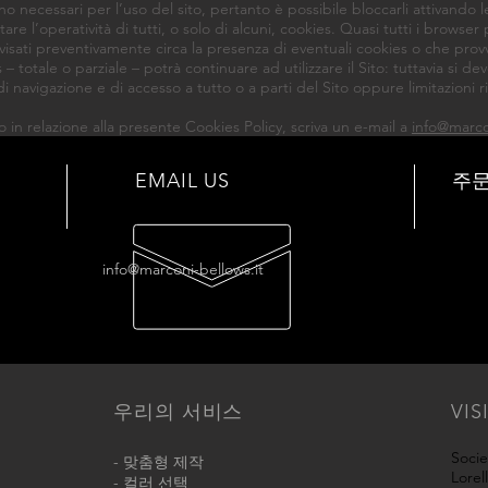
o necessari per l’uso del sito, pertanto è possibile bloccarli attivando 
re l’operatività di tutti, o solo di alcuni, cookies. Quasi tutti i brows
isati preventivamente circa la presenza di eventuali cookies o che prov
 – totale o parziale – potrà continuare ad utilizzare il Sito: tuttavia si de
navigazione e di accesso a tutto o a parti del Sito oppure limitazioni ri
to in relazione alla presente Cookies Policy, scriva un e-mail a
info@marco
EMAIL US
주
info@marconi-bellows.it
우리의 서비스
VIS
Socie
- 맞춤형 제작
Lorel
- 컬러 선택