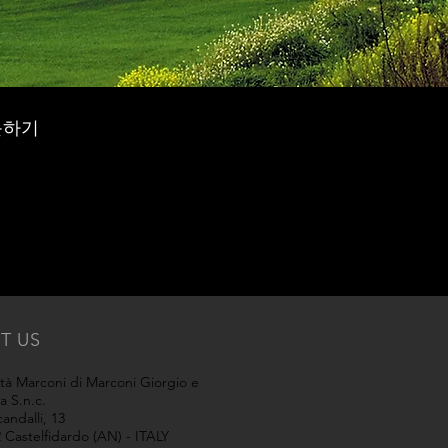
문하기
IT US
tà Marconi di Marconi Giorgio e
la S.n.c.
candalli, 13
 Castelfidardo (AN) - ITALY