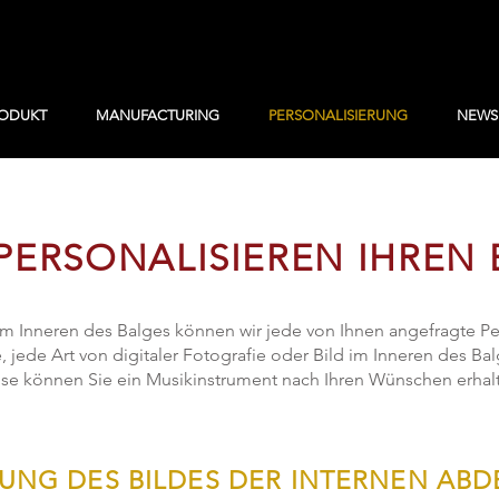
ODUKT
MANUFACTURING
PERSONALISIERUNG
NEWS
PERSONALISIEREN IHREN
 Inneren des Balges können wir jede von Ihnen angefragte Pers
ge, jede Art von digitaler Fotografie oder Bild im Inneren des 
se können Sie ein Musikinstrument nach Ihren Wünschen erhal
UNG DES BILDES DER INTERNEN AB