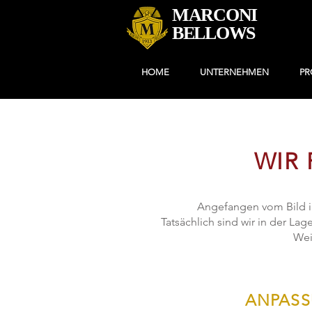
MARCONI
BELLOWS
HOME
UNTERNEHMEN
PR
WIR 
Angefangen vom Bild im
Tatsächlich sind wir in der La
Wei
ANPASS