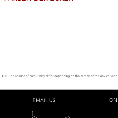
N.B. The shades of colour may differ depending on the screen of the device used.
ON
EMAIL US