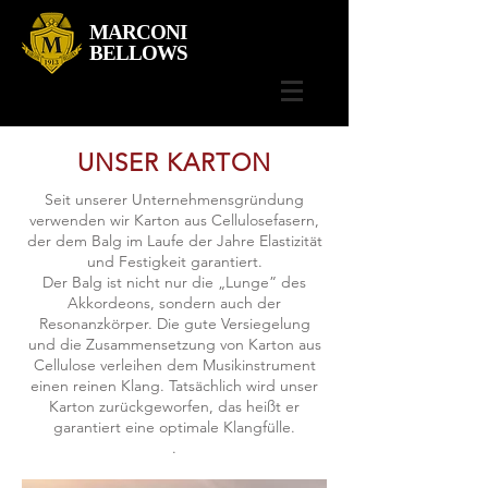
MARCONI
BELLOWS
UNSER KARTON
Seit unserer Unternehmensgründung
verwenden wir Karton aus Cellulosefasern,
der dem Balg im Laufe der Jahre Elastizität
und Festigkeit garantiert.
Der Balg ist nicht nur die „Lunge” des
Akkordeons, sondern auch der
Resonanzkörper. Die gute Versiegelung
und die Zusammensetzung von Karton aus
Cellulose verleihen dem Musikinstrument
einen reinen Klang. Tatsächlich wird unser
Karton zurückgeworfen, das heißt er
garantiert eine optimale Klangfülle.
.