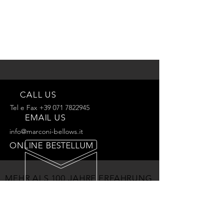
CALL US
Tel e Fax
+39 071 7822945
EMAIL US
info@marconi-bellows.it
ONLINE
BESTELLUM
MEHR ALS 100 JAHRE ERFAHRUNG
Wir bieten Ihnen unser Know- How – das
Ergebnis der Erfahrung von drei Generationen.
UNSERE SERVICES