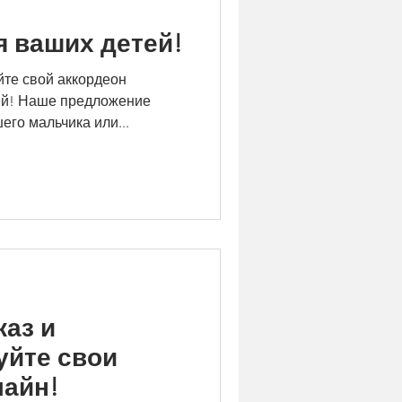
 ваших детей!
йте свой аккордеон
ей! Наше предложение
его мальчика или...
каз и
уйте свои
айн!