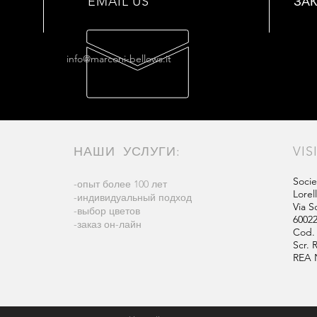
EMAIL US
ЗА
info@marconi-bellows.it
НАШИ УСЛУГИ:
VIS
Socie
-опыт более 100 лет
Lorel
-индивидуальный подход
Via S
-выбор цветов
60022
-заказ он-лайн
Cod. 
Scr. 
REA 