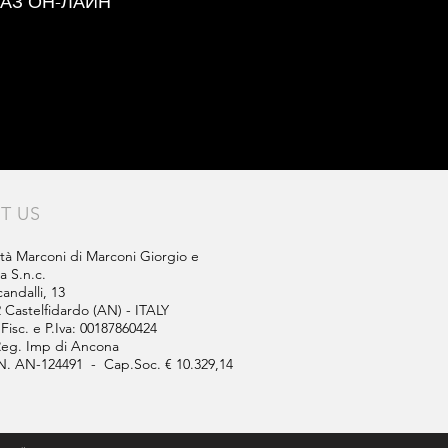
КАЗ ОН-ЛАЙН
IT US
tà Marconi di Marconi Giorgio e
la S.n.c.
candalli, 13
 Castelfidardo (AN) - ITALY
Fisc. e P.Iva: 00187860424
Reg. Imp di Ancona
N. AN-124491 - Cap.Soc. € 10.329,14