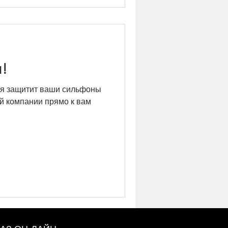
!
рая защитит ваши сильфоны
й компании прямо к вам