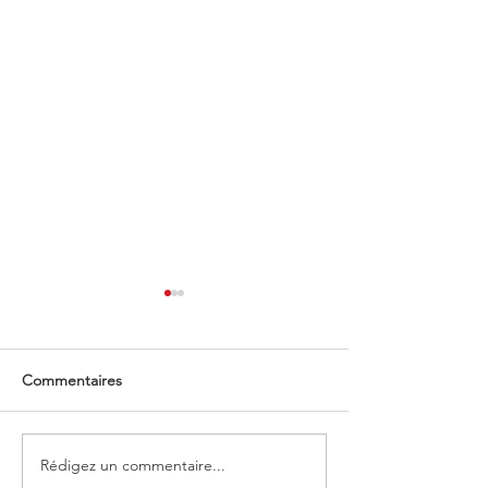
Commentaires
Our bellows selection
Rédigez un commentaire...
Passez votre c