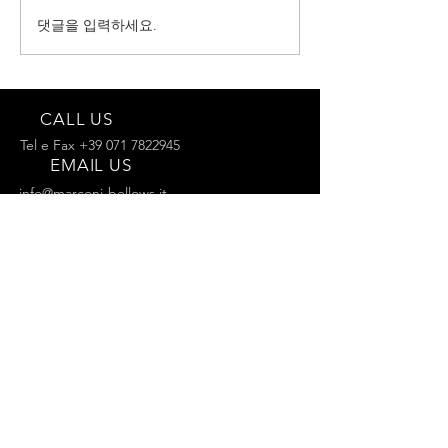
댓글을 입력하세요.
당신의 아이들을
로우즈!
CALL US
Tel e Fax
+39 071 7822945
EMAIL US
info@marconi-bellows.it
주문하기
100년 이상의 경험
당신에게 우리의 모든 노하우, 3대에 걸친 경험
을 제공합니다.
우리의 서비스
- 맞춤형 제작
- 컬러 선택