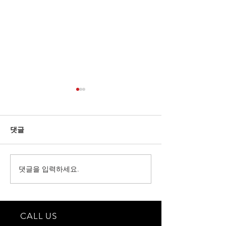
댓글
벨로우즈 선택
댓글을 입력하세요.
당신의 아이들을
로우즈!
CALL US