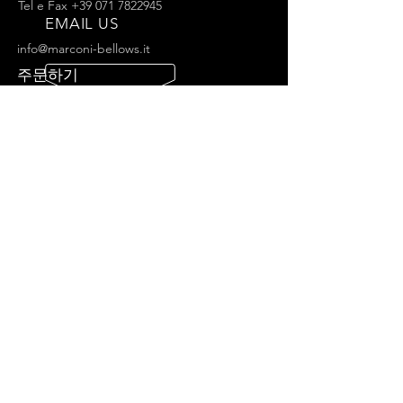
Tel e Fax
+39 071 7822945
EMAIL US
info@marconi-bellows.it
주문하기
100년 이상의 경험
당신에게 우리의 모든 노하우, 3대에 걸친 경험
을 제공합니다.
우리의 서비스
- 맞춤형 제작
- 컬러 선택
- 100년 이상의 경험
- 온라인 주문
VISIT US
Società Marconi di Marconi Giorgio e Lorella S.n.c.
Via Scandalli, 13