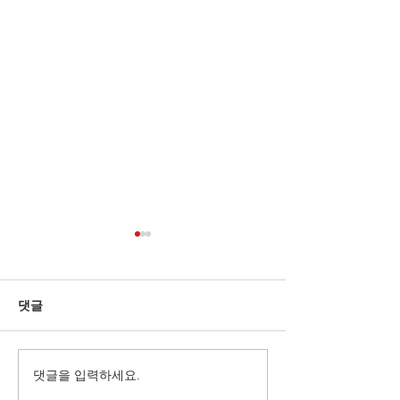
댓글
벨로우즈 선택
Accordions.com 인터뷰
댓글을 입력하세요.