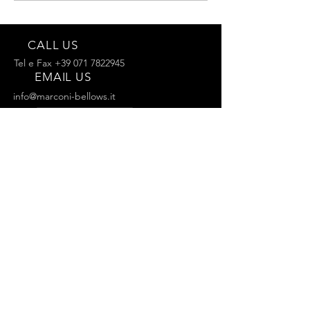
CALL US
Tel e Fax
+39 071 7822945
EMAIL US
info@marconi-bellows.it
주문하기
100년 이상의 경험
당신에게 우리의 모든 노하우, 3대에 걸친 경험
을 제공합니다.
우리의 서비스
- 맞춤형 제작
- 컬러 선택
- 100년 이상의 경험
- 온라인 주문