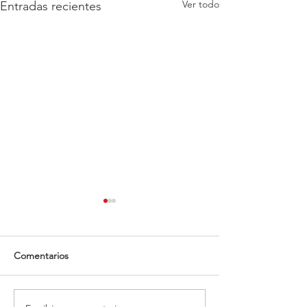
Ver todo
Entradas recientes
Comentarios
¡Fuelle para tus 