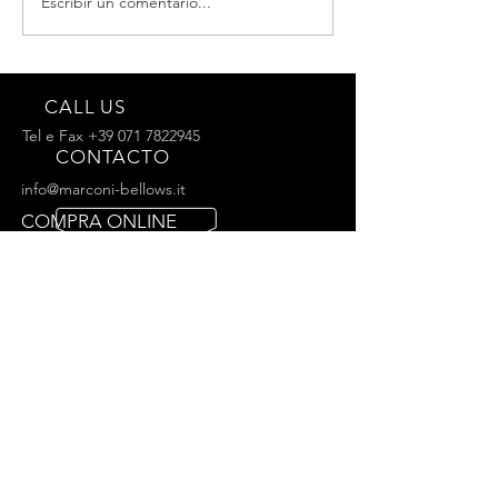
Escribir un comentario...
Entrevista para
Accordions.com
CALL US
Tel e Fax
+39 071 7822945
CONTACTO
info@marconi-bellows.it
COMPRA ONLINE
MÁS DE 100 AÑOS DE
EXPERIENCIA
Ponemos a su disposición todos nuestros
conocimientos, resultado de la experiencia de
tres generaciones.
NUESTROS SERVICIOS
- Personalización